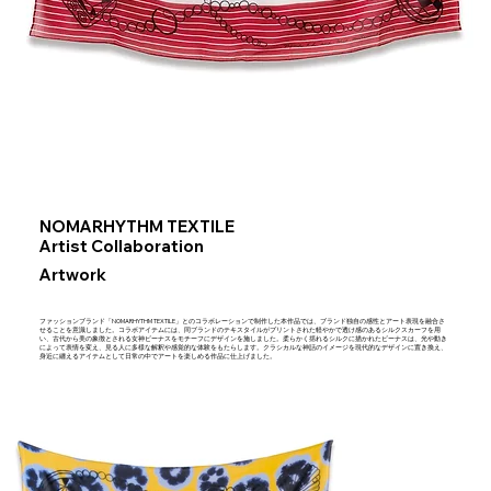
NOMARHYTHM TEXTILE
Artist Collaboration
Artwork
ファッションブランド「NOMARHYTHM TEXTILE」とのコラボレーションで制作した本作品では、ブランド独自の感性とアート表現を融合さ
せることを意識しました。コラボアイテムには、同ブランドのテキスタイルがプリントされた軽やかで透け感のあるシルクスカーフを用
い、古代から美の象徴とされる女神ビーナスをモチーフにデザインを施しました。柔らかく揺れるシルクに描かれたビーナスは、光や動き
によって表情を変え、見る人に多様な解釈や感覚的な体験をもたらします。クラシカルな神話のイメージを現代的なデザインに置き換え、
身近に纏えるアイテムとして日常の中でアートを楽しめる作品に仕上げました。