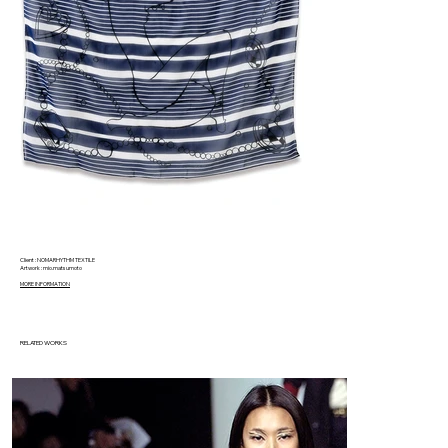
Client : NOMARHYTHM TEXTILE
Artwork : mio.matsumoto
MORE INFORMATION
RELATED WORKS