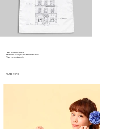
Client : BAYCREW’S CO.,LTD
Art direction & Design : OFFICE mio.matsumoto
Artwork : mio.matsumoto
RELATED WORKS