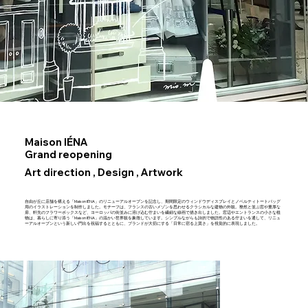
Maison IÉNA
Grand reopening
Art direction , Design , Artwork
自由が丘に店舗を構える「Maison IÉNA」のリニューアルオープンを記念し、期間限定のウィンドウディスプレイとノベルティトートバッグ
用のイラストレーションを制作しました。モチーフは、フランスの古いメゾンを思わせるクラシカルな建物の外観。整然と並ぶ窓や重厚な
扉、軒先のフラワーボックスなど、ヨーロッパの街並みに溶け込む佇まいを繊細な線画で描き出しました。窓辺やエントランスの小さな植
物は、暮らしに寄り添う「Maison IÉNA」の温かい世界観を象徴しています。シンプルながらも詩的で物語性のある佇まいを通して、リニュ
ーアルオープンという新しい門出を祝福するとともに、ブランドが大切にする「日常に宿る上質さ」を視覚的に表現しました。